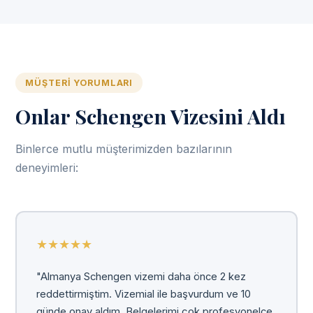
MÜŞTERI YORUMLARI
Onlar Schengen Vizesini Aldı
Binlerce mutlu müşterimizden bazılarının
deneyimleri:
★
★
★
★
★
"Almanya Schengen vizemi daha önce 2 kez
reddettirmiştim. Vizemial ile başvurdum ve 10
günde onay aldım. Belgelerimi çok profesyonelce