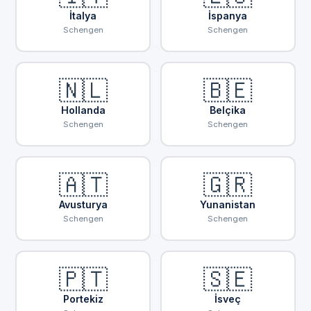
İtalya
İspanya
Schengen
Schengen
🇳🇱
🇧🇪
Hollanda
Belçika
Schengen
Schengen
🇦🇹
🇬🇷
Avusturya
Yunanistan
Schengen
Schengen
🇵🇹
🇸🇪
Portekiz
İsveç