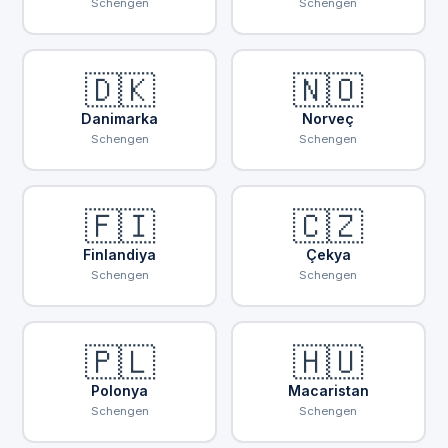
Schengen
Schengen
🇩🇰
🇳🇴
Danimarka
Norveç
Schengen
Schengen
🇫🇮
🇨🇿
Finlandiya
Çekya
Schengen
Schengen
🇵🇱
🇭🇺
Polonya
Macaristan
Schengen
Schengen