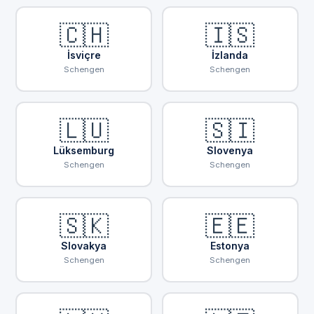
🇨🇭
🇮🇸
İsviçre
İzlanda
Schengen
Schengen
🇱🇺
🇸🇮
Lüksemburg
Slovenya
Schengen
Schengen
🇸🇰
🇪🇪
Slovakya
Estonya
Schengen
Schengen