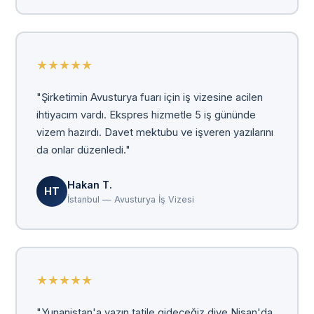
★
★
★
★
★
"Şirketimin Avusturya fuarı için iş vizesine acilen
ihtiyacım vardı. Ekspres hizmetle 5 iş gününde
vizem hazırdı. Davet mektubu ve işveren yazılarını
da onlar düzenledi."
Hakan T.
HT
İstanbul — Avusturya İş Vizesi
★
★
★
★
★
"Yunanistan'a yazın tatile gideceğiz diye Nisan'da