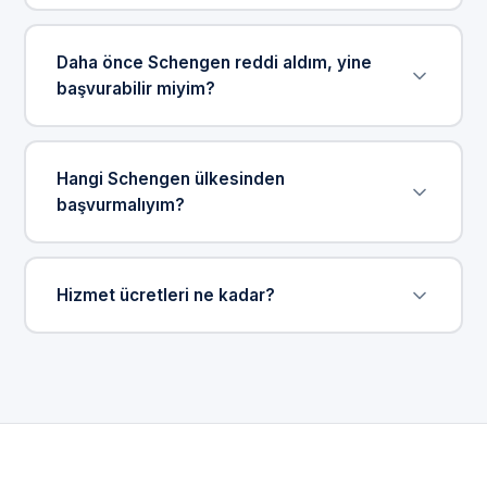
seçenekleri mevcuttur; bu durumda 3-7 iş günü
Temel belgeler arasında pasaport, biyometrik
içinde sonuç alınabilir.
fotoğraf, seyahat sağlık sigortası, otel
Daha önce Schengen reddi aldım, yine
rezervasyonu, uçak rezervasyonu, banka hesap
başvurabilir miyim?
ekstresi ve seyahat planı bulunur. Her ülkenin
konsolosluğunun ek talepleri olabilir. Ücretsiz ön
Evet. Daha önce ret almış olmak yeni başvurunuzu
değerlendirmemizde durumunuza özel eksiksiz
engellemez. Ekibimiz ret mektubundaki
Hangi Schengen ülkesinden
belge listesini sizinle paylaşıyoruz.
gerekçeleri detaylıca inceler, eksiklikleri giderir ve
başvurmalıyım?
başarı oranını artırmak için yeni bir strateji belirler.
Ret sonrası başvurularda yüksek onay oranımız
Schengen kurallarına göre başvurunuzu,
var.
seyahatinizde en uzun kaldığınız ülkenin
Hizmet ücretleri ne kadar?
konsolosluğuna yapmanız gerekmektedir. Eğer her
ülkede eşit süre kalacaksanız, ilk giriş yapacağınız
Hizmet ücretleri başvurulan Schengen ülkesine,
ülkeye başvurursunuz. Uzman ekibimiz sizin için en
vize tipine (turistik, iş, aile, ekspres) ve hizmet
doğru konsolosluğu belirler.
kapsamına göre değişmektedir. Ücretsiz ön
görüşmemizde size net bir fiyat teklifi sunuyoruz.
Konsolosluk harçları ve VFS servis bedelleri hizmet
ücretine dahil değildir.