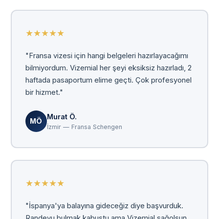
★
★
★
★
★
"Fransa vizesi için hangi belgeleri hazırlayacağımı
bilmiyordum. Vizemial her şeyi eksiksiz hazırladı, 2
haftada pasaportum elime geçti. Çok profesyonel
bir hizmet."
Murat Ö.
MÖ
İzmir — Fransa Schengen
★
★
★
★
★
"İspanya'ya balayına gideceğiz diye başvurduk.
Randevu bulmak kabustu ama Vizemial sağolsun