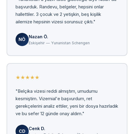
başvurduk. Randevu, belgeler, hepsini onlar
hallettiler. 3 çocuk ve 2 yetişkin, beş kişilik
ailemize hepsinin vizesi sorunsuz çıktı."
Nazan Ö.
NÖ
Eskişehir — Yunanistan Schengen
★
★
★
★
★
"Belçika vizesi reddi almıştım, umudumu
kesmiştim. Vizemial'e başvurdum, ret
gerekçelerini analiz ettiler, yeni bir dosya hazırladık
ve bu sefer 12 günde onay aldım."
Cenk D.
CD