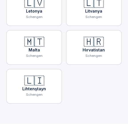
🇱🇻
🇱🇹
Letonya
Litvanya
Schengen
Schengen
🇲🇹
🇭🇷
Malta
Hırvatistan
Schengen
Schengen
🇱🇮
Lihtenştayn
Schengen